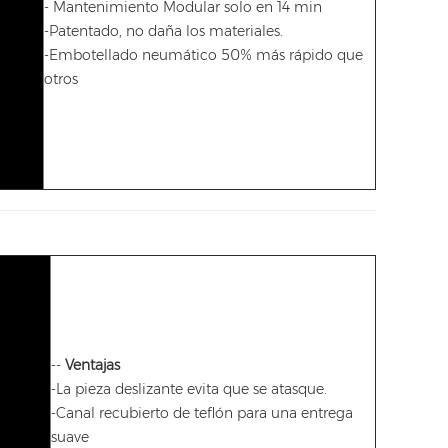
-
Mantenimiento Modular solo en 14 min
-Patentado, no daña los materiales.
-Embotellado neumático 50% más rápido que
otros
--
Ventajas
-La pieza deslizante evita que se atasque.
-Canal recubierto de teflón para una entrega
suave