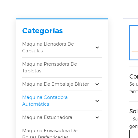
Categorías
Máquina Llenadora De
Cápsulas
Máquina Prensadora De
Tabletas
Co
Máquina De Embalaje Blíster
Se u
far
Máquina Contadora
Automática
Sol
Máquina Estuchadora
--Sa
gom
Máquina Envasadora De
Bolsas Prefabricadas