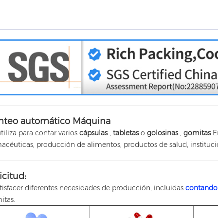
nteo automático
Máquina
tiliza para contar varios
cápsulas
,
tabletas
o
golosinas
,
gomitas
E
macéuticas,
producción de alimentos,
productos de salud,
instituc
icitud:
tisfacer diferentes necesidades de producción, incluidas
contando
itas.