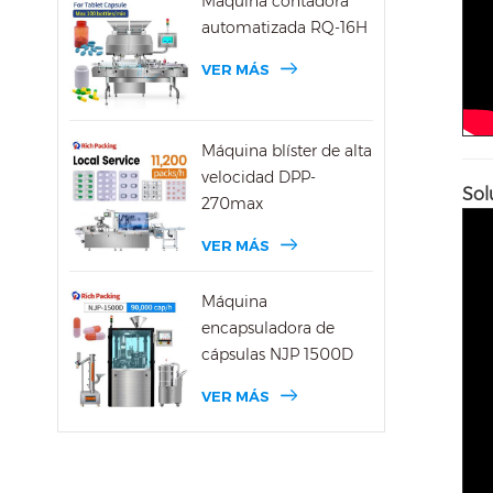
Máquina contadora
automatizada RQ-16H
VER MÁS
Máquina blíster de alta
velocidad DPP-
Sol
270max
VER MÁS
Máquina
encapsuladora de
cápsulas NJP 1500D
VER MÁS