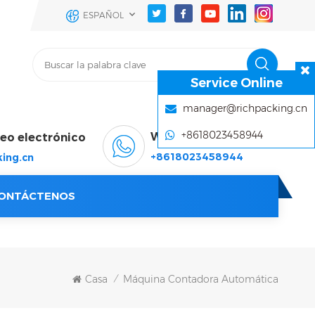
ESPAÑOL
Service Online
manager@richpacking.cn
+8618023458944
WhatsApp & Wechat
reo electrónico
+8618023458944
ing.cn
ONTÁCTENOS
Casa
Máquina Contadora Automática
/