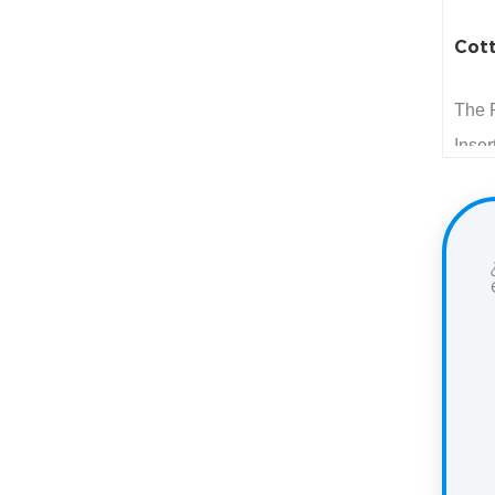
Cott
The 
Inser
engi
nutra
bottl
inser
conta
capsu
mois
feedi
touch
adjus