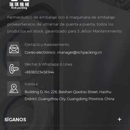
Farmacéutico de embalaje rico & maquinaria de embalaje
proveerServicio de ultramar de puerta a puerta, todos los
productos en stock, garantizado para 3 ¡Años! Mantenimiento
gratuito para vida ¡TIEMPO!
Contacto y Asesoramiento
Correo electrónico :
manager@richpacking.cn
Wechat & Whatsapp & Línea
+8618023458944
Habla a
Building D, No. 226, Beishan Qiaotou Street, Haizhu
District, Guangzhou City, Guangdong Province, China
SÍGANOS