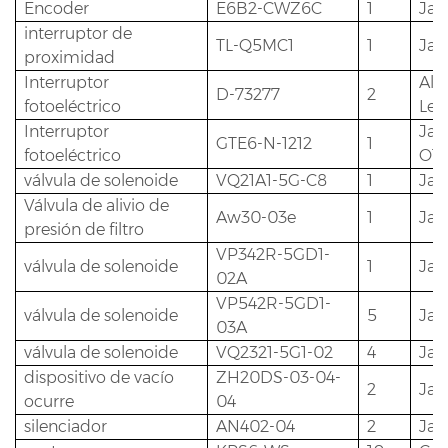
Encoder
E6B2-CWZ6C
1
Ja
interruptor de
TL-Q5MC1
1
Ja
proximidad
Interruptor
Ale
D-73277
2
fotoeléctrico
Leu
Interruptor
Jap
GTE6-N-1212
1
fotoeléctrico
OT
válvula de solenoide
VQ21A1-5G-C8
1
Ja
Válvula de alivio de
Aw30-03e
1
Ja
presión de filtro
VP342R-5GD1-
válvula de solenoide
1
Ja
02A
VP542R-5GD1-
válvula de solenoide
5
Ja
03A
válvula de solenoide
VQ2321-5G1-02
4
Ja
dispositivo de vacío
ZH20DS-03-04-
2
Ja
ocurre
04
silenciador
AN402-04
2
Ja