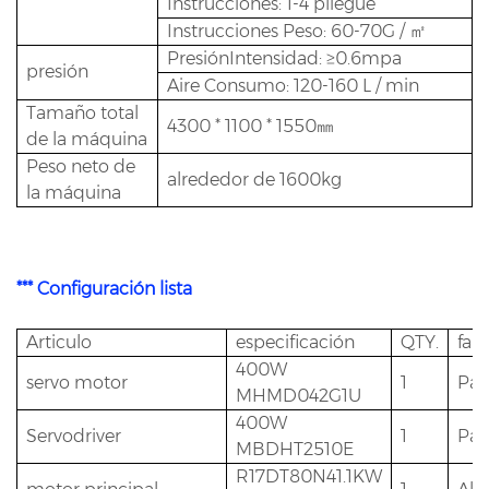
Instrucciones: 1-4 pliegue
Instrucciones Peso: 60-70G / ㎡
PresiónIntensidad: ≥0.6mpa
presión
Aire Consumo: 120-160 L / min
Tamaño total
4300 * 1100 * 1550㎜
de la máquina
Peso neto de
alrededor de 1600kg
la máquina
*** Configuración lista
Articulo
especificación
QTY.
fab
400W
servo motor
1
Pan
MHMD042G1U
400W
Servodriver
1
Pan
MBDHT2510E
R17DT80N41.1KW