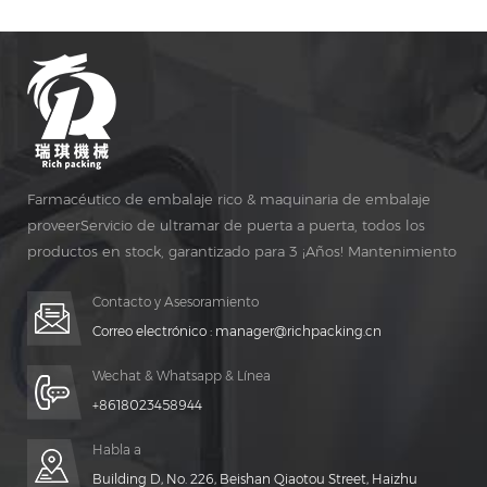
Farmacéutico de embalaje rico & maquinaria de embalaje
proveerServicio de ultramar de puerta a puerta, todos los
productos en stock, garantizado para 3 ¡Años! Mantenimiento
gratuito para vida ¡TIEMPO!
Contacto y Asesoramiento
Correo electrónico :
manager@richpacking.cn
Wechat & Whatsapp & Línea
+8618023458944
Habla a
Building D, No. 226, Beishan Qiaotou Street, Haizhu