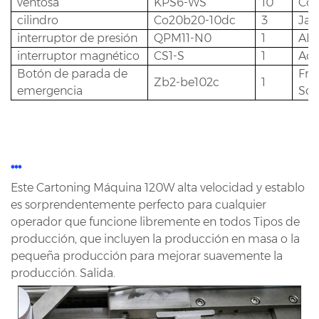
ventosa
KPS6-WS
10
Cor
cilindro
Co20b20-10dc
3
Ja
interruptor de presión
QPM11-N0
1
AE
interruptor magnético
CS1-S
1
Aot
Botón de parada de
Fra
Zb2-be102c
1
emergencia
Sch
***
Este Cartoning Máquina 120W alta velocidad y establo
es sorprendentemente perfecto para cualquier
operador que funcione libremente en todos
Tipos de
producción, que incluyen la producción en masa o la
pequeña producción para mejorar suavemente la
producción.
Salida.