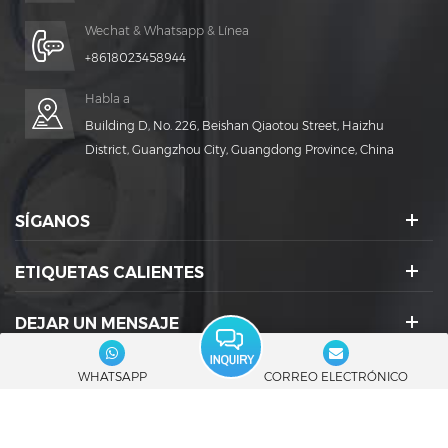
Wechat & Whatsapp & Línea
+8618023458944
Habla a
Building D, No. 226, Beishan Qiaotou Street, Haizhu
District, Guangzhou City, Guangdong Province, China
SÍGANOS
ETIQUETAS CALIENTES
DEJAR UN MENSAJE
ICONOS SOCIALES :
WHATSAPP
CORREO ELECTRÓNICO