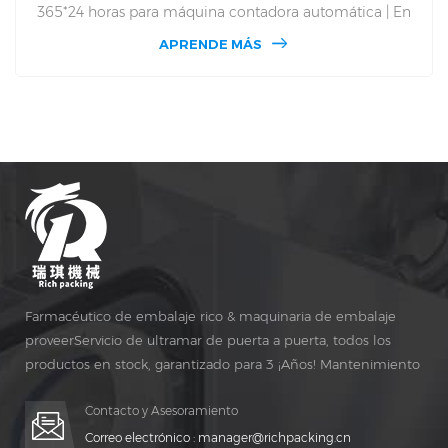
365*24 horas para máquina contadora automática | En
stock | Entrega en 7 días | Precisión de conteo>99.98%.
APRENDE MÁS
Capacidad Superior a 200 Botellas/Min. 7*24 Horas
Operación Continua | ¡Directo de Fábrica! Producción de
tabletas, cápsulas, dulces, gomosos, contadores de
máquinas desde 1993 | Contador automático, contadores,
máquinas embotelladoras Fuente de fábrica. Servicio
local en el sitio
Farmacéutico de embalaje rico & maquinaria de embalaje
proveerServicio de ultramar de puerta a puerta, todos los
productos en stock, garantizado para 3 ¡Años! Mantenimiento
gratuito para vida ¡TIEMPO!
Contacto y Asesoramiento
Correo electrónico :
manager@richpacking.cn