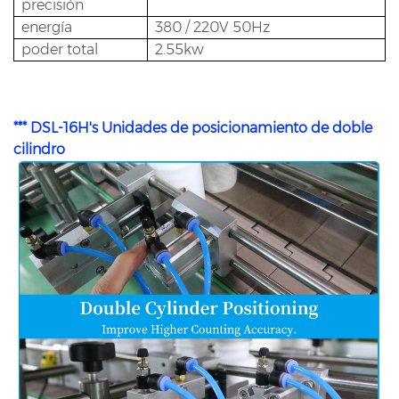
precisión
energía
380 / 220V 50Hz
poder total
2.55kw
*** DSL-16H's Unidades de posicionamiento de doble
cilindro