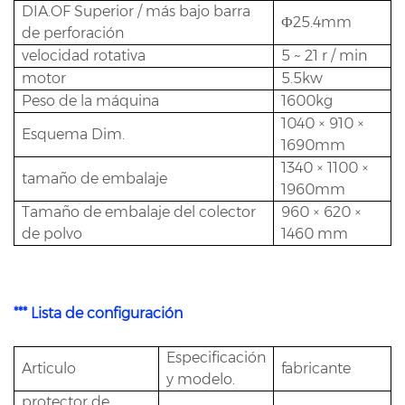
DIA.OF Superior / más bajo barra
Ф25.4mm
de perforación
velocidad rotativa
5 ~ 21 r / min
motor
5.5kw
Peso de la máquina
1600kg
1040 × 910 ×
Esquema Dim.
1690mm
1340 × 1100 ×
tamaño de embalaje
1960mm
Tamaño de embalaje del colector
960 × 620 ×
de polvo
1460 mm
*** Lista de configuración
Especificación
Articulo
fabricante
y modelo.
protector de