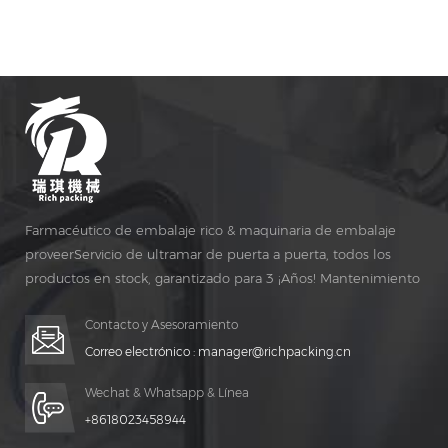
lo tanto, la placa giratoria de esta prensa de tabletas es
muy dura y altamente resistente al desgaste, y no
contaminará la producción Materiales.
Farmacéutico de embalaje rico & maquinaria de embalaje
proveerServicio de ultramar de puerta a puerta, todos los
productos en stock, garantizado para 3 ¡Años! Mantenimiento
gratuito para vida ¡TIEMPO!
Contacto y Asesoramiento
Correo electrónico :
manager@richpacking.cn
Wechat & Whatsapp & Línea
+8618023458944