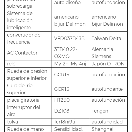
auto diseño
autofundación
sobrecarga
Sistema de
americano
americano
lubricación
bijur Delimon
bijur Delimon
inteligente
convertidor de
VFD037B43B
Taiwán Delta
frecuencia
3TB40 22-
Alemania
AC Contactor
OXMO
Siemens
relé
My-2nj My-4nj
Japón OTRON
Rueda de presión
GCR15
autofundación
superior e inferior
Guía del riel
GCR15
autofundante
superior
placa giratoria
HT250
autofundación
interruptor del
DZ108
Tengen
aire
tolva
1cr18ni9ti
autofundidad
Rueda de mano
Sensibilidad:
Shanghai