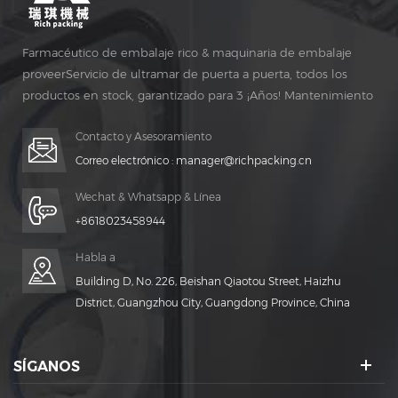
Farmacéutico de embalaje rico & maquinaria de embalaje
proveerServicio de ultramar de puerta a puerta, todos los
productos en stock, garantizado para 3 ¡Años! Mantenimiento
gratuito para vida ¡TIEMPO!
Contacto y Asesoramiento
Correo electrónico :
manager@richpacking.cn
Wechat & Whatsapp & Línea
+8618023458944
Habla a
Building D, No. 226, Beishan Qiaotou Street, Haizhu
District, Guangzhou City, Guangdong Province, China
SÍGANOS