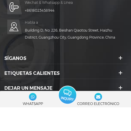
Wechat & Whatsapp & Línea
+8618023458944
Habla a
Building D, No. 226, Beishan Qiaotou Street, Haizhu
District, Guangzhou City, Guangdong Province, China
SÍGANOS
ETIQUETAS CALIENTES
DEJAR UN MENSAJE
ICONOS SOCIALES :
WHATSAPP
CORREO ELECTRÓNICO
© 2026 Guangdong Rich Packing Machinery Co., Ltd. Reservados todos