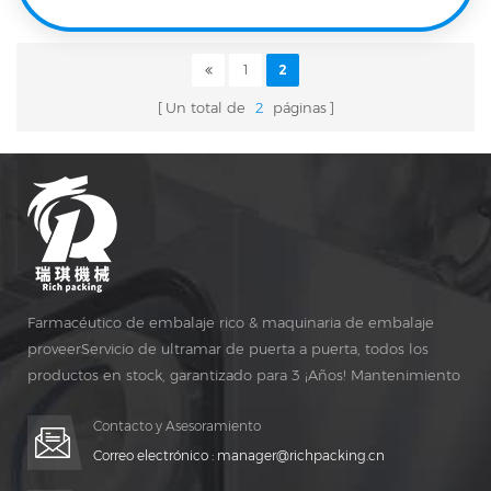
1
2
Un total de
2
páginas
Farmacéutico de embalaje rico & maquinaria de embalaje
proveerServicio de ultramar de puerta a puerta, todos los
productos en stock, garantizado para 3 ¡Años! Mantenimiento
gratuito para vida ¡TIEMPO!
Contacto y Asesoramiento
Correo electrónico :
manager@richpacking.cn