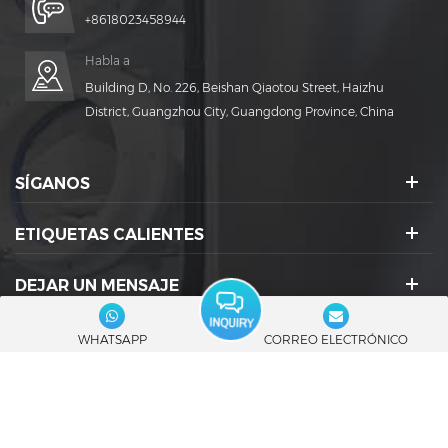
+8618023458944
Habla a
Building D, No. 226, Beishan Qiaotou Street, Haizhu
District, Guangzhou City, Guangdong Province, China
SÍGANOS
ETIQUETAS CALIENTES
DEJAR UN MENSAJE
ICONOS SOCIALES :
WHATSAPP
CORREO ELECTRÓNICO
© 2026 Guangdong Rich Packing Machinery Co., Ltd. Reservados todos
los derechos.
|
Blog
|
Mapa del sitio
|
XML
|
política de privacidad