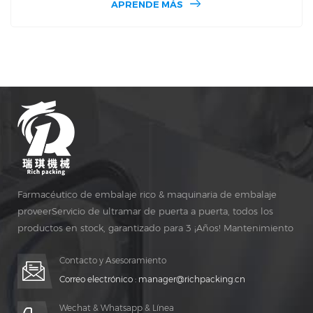
APRENDE MÁS
profesionales y técnicos, nuestro grupo ha desarrollado el
16B Conteo electrónico Máquina. 16b respectivamente en
el PLC Pantalla táctil y protección de la función de
seguridad y observación de ventanas y otros aspectos de
una mejora grande. El DSL-16B El rango de eficiencia de
producción está entre 20 y 120 viales por Minuto.
Farmacéutico de embalaje rico & maquinaria de embalaje
proveerServicio de ultramar de puerta a puerta, todos los
productos en stock, garantizado para 3 ¡Años! Mantenimiento
gratuito para vida ¡TIEMPO!
Contacto y Asesoramiento
Correo electrónico :
manager@richpacking.cn
Wechat & Whatsapp & Línea