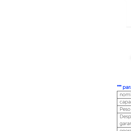
*** pa
nom
capa
Peso
Despu
garan
ener