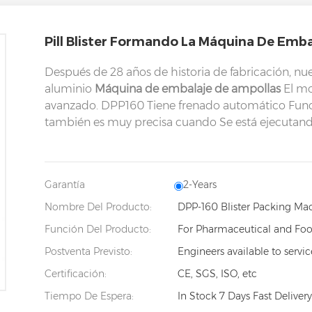
Pill Blister Formando La Máquina De Emba
Después de 28 años de historia de fabricación, 
aluminio
Máquina de embalaje de ampollas
El mo
avanzado. DPP160 Tiene frenado automático Fun
también es muy precisa cuando Se está ejecuta
Garantía
2-Years
Nombre Del Producto:
DPP-160 Blister Packing Ma
Función Del Producto:
For Pharmaceutical and Foo
Postventa Previsto:
Engineers available to servi
Certificación:
CE, SGS, ISO, etc
Tiempo De Espera:
In Stock 7 Days Fast Delivery