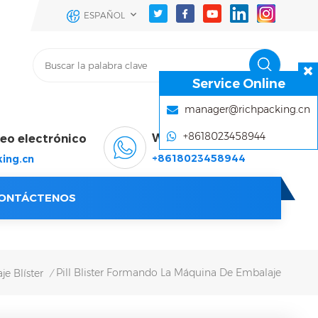
ESPAÑOL
Service Online
manager@richpacking.cn
+8618023458944
WhatsApp & Wechat
reo electrónico
+8618023458944
ing.cn
ONTÁCTENOS
Pill Blister Formando La Máquina De Embalaje
e Blíster
/