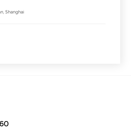
an, Shanghai
160