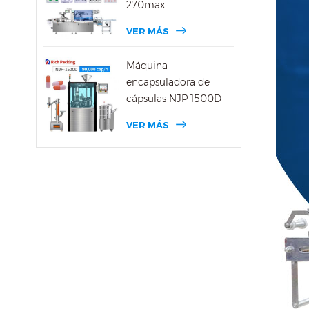
270max
VER MÁS
Máquina
encapsuladora de
cápsulas NJP 1500D
VER MÁS