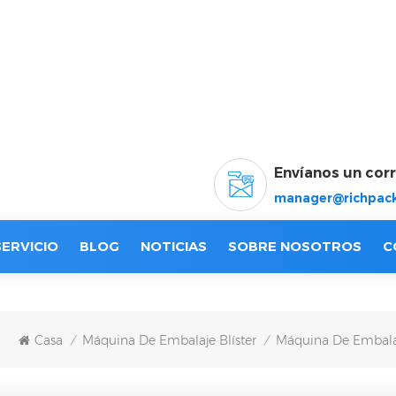
Envíanos un cor
manager@richpack
SERVICIO
BLOG
NOTICIAS
SOBRE NOSOTROS
C
Casa
Máquina De Embalaje Blíster
Máquina De Embalaj
/
/