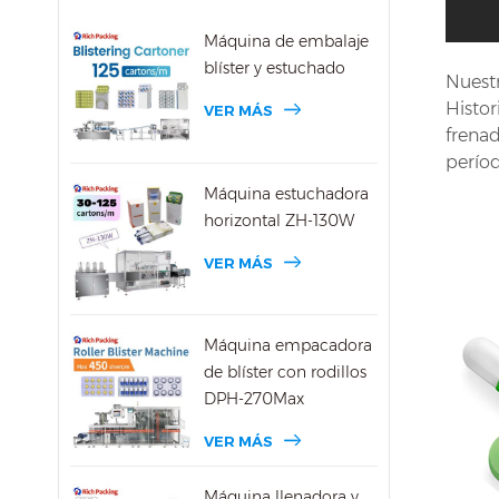
Máquina de embalaje
blíster y estuchado
Nuestr
Histor
VER MÁS
frena
perío
Máquina estuchadora
horizontal ZH-130W
VER MÁS
Máquina empacadora
de blíster con rodillos
DPH-270Max
VER MÁS
Máquina llenadora y