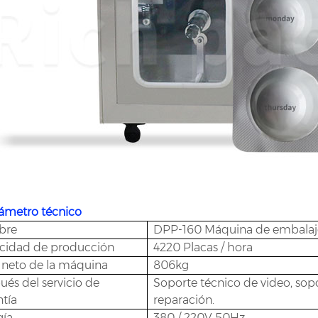
rámetro técnico
bre
DPP-160 Máquina de embalaje 
cidad de producción
4220 Placas / hora
 neto de la máquina
806kg
és del servicio de
Soporte técnico de video, so
tía
reparación.
gía
380 / 220V 50Hz