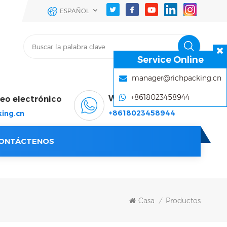
ESPAÑOL
Service Online
manager@richpacking.cn
+8618023458944
WhatsApp & Wechat
reo electrónico
+8618023458944
ing.cn
ONTÁCTENOS
Casa
Productos
/