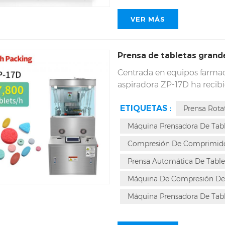
VER MÁS
Prensa de tabletas gran
Centrada en equipos farmacé
aspiradora ZP-17D ha recib
superior y su diseño innova
ETIQUETAS :
fabricantes de prensas de t
Prensa Rota
rápida, potente y fiable que
Máquina Prensadora De Tab
Compresión De Comprimido
Prensa Automática De Table
Máquina De Compresión De 
Máquina Prensadora De Tabl