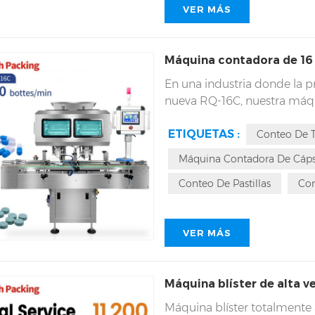
VER MÁS
Máquina contadora de 16 
En una industria donde la pre
nueva RQ-16C, nuestra máqu
canales, demuestra estos pr
ETIQUETAS :
variedad de materiales pequ
Conteo De T
sin duda son recursos impo
Máquina Contadora De Cáps
Conteo De Pastillas
Con
VER MÁS
Máquina blíster de alta 
Máquina blíster totalment