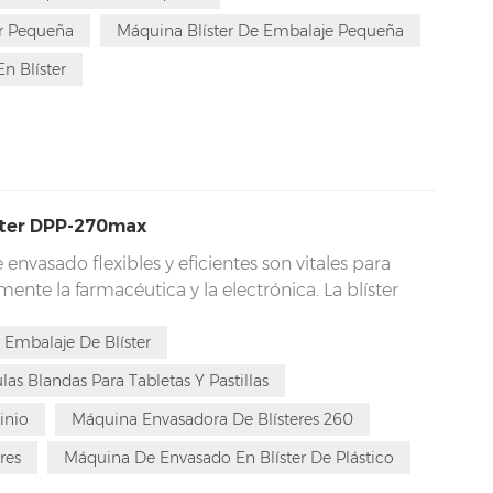
 innovación, establece nuevos estándares en el
er Pequeña
Máquina Blíster De Embalaje Pequeña
n Blíster
ster DPP-270max
 envasado flexibles y eficientes son vitales para
ente la farmacéutica y la electrónica. La blíster
dad de 11 200 placas por hora, es un producto
da para estas necesidades, con numerosas
Embalaje De Blíster
excelente diseño, lo que la convierte en la opción
as Blandas Para Tabletas Y Pastillas
inio
Máquina Envasadora De Blísteres 260
res
Máquina De Envasado En Blíster De Plástico