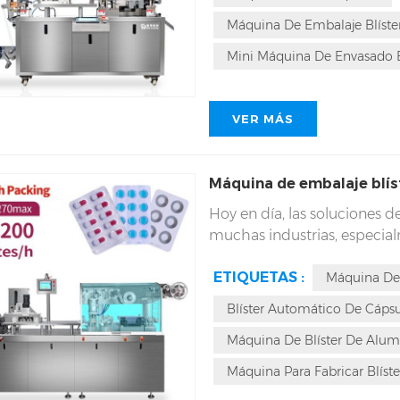
de velocidad, rendimiento o
Máquina De Embalaje Blíst
envasado farmacéutico.
Mini Máquina De Envasado E
VER MÁS
Máquina de embalaje blí
Hoy en día, las soluciones de
muchas industrias, especialm
DPP 270max, con una capaci
ETIQUETAS :
eficiente, diseñado a medi
Máquina De 
características únicas y un 
Blíster Automático De Cápsul
preferida del mercado.
Máquina De Blíster De Alum
Máquina Para Fabricar Blíste