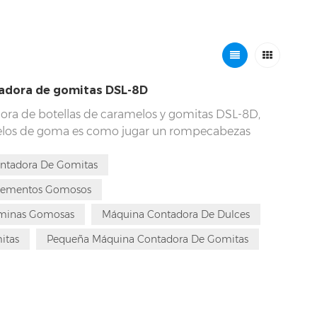
tadora de gomitas DSL-8D
ora de botellas de caramelos y gomitas DSL-8D,
elos de goma es como jugar un rompecabezas
cnología fina y una mezcla precisa para manejar
dad, forma, sección transversal, etc. de los
ntadora De Gomitas
ersas opciones de sabores hacen que este proceso
plementos Gomosos
n embargo, la aparición de la máquina dosificadora
aminas Gomosas
Máquina Contadora De Dulces
L-8D ha cambiado por completo las reglas de este
 rendimiento superior de esta máquina la hacen
itas
Pequeña Máquina Contadora De Gomitas