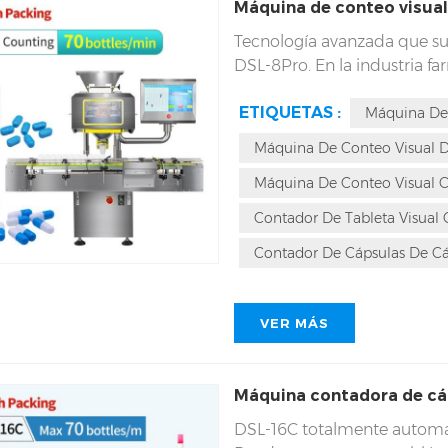
Máquina de conteo visua
Tecnología avanzada que su
DSL-8Pro. En la industria f
precisa es un gran reto, ya 
ETIQUETAS :
contadora visual CCD DSL-8
Máquina De
este campo. A la vanguardia 
Máquina De Conteo Visual De
necesitamos: velocidad inig
Máquina De Conteo Visual
Contador De Tableta Visua
Contador De Cápsulas De 
VER MÁS
Máquina contadora de cáp
DSL-16C totalmente autom