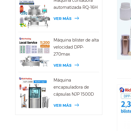
Máquina contadora
automatizada RQ-16H
VER MÁS
Máquina blíster de alta
velocidad DPP-
270max
VER MÁS
Máquina
encapsuladora de
cápsulas NJP 1500D
VER MÁS