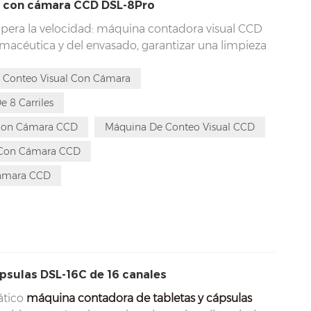
l con cámara CCD DSL-8Pro
pera la velocidad: máquina contadora visual CCD
armacéutica y del envasado, garantizar una limpieza
sea durante el proceso de conteo o de envasado. La
Pro ha superado sin duda nuestras expectativas en
 Conteo Visual Con Cámara
de la tecnología actual, ofrece todo lo que
 8 Carriles
ualable, conteo preciso y seguridad impecable.
 Con Cámara CCD
Máquina De Conteo Visual CCD
l Con Cámara CCD
Cámara CCD
sulas DSL-16C de 16 canales
ático
máquina contadora de tabletas y cápsulas