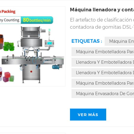
Máquina llenadora y con
El artefacto de clasificaci
contadora de gomitas DSL-
rompecabezas interesante q
ETIQUETAS :
gestionar diversos cambios 
Máquina En
transversal. Cada vez hay 
Máquina Embotelladora Par
caramelos blandos DSL-16R d
Llenadora Y Embotelladora
Su diseño único y su rendi
máquinas.
Llenadora Y Embotelladora
Máquina Embotelladora Pa
Máquina Envasadora De Go
VER MÁS