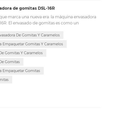
tadora de gomitas DSL-16R
ón que marca una nueva era: la máquina envasadora
16R. El envasado de gomitas es como un
ue requiere tecnología y una mezcla precisa para
complejos como la viscosidad, la forma y la sección
vasadora De Gomitas Y Caramelos
más opciones de sabor. La máquina contadora de
a Empaquetar Gomitas Y Caramelos
e 16 canales nació y cambió las reglas del juego.
 De Gomitas Y Caramelos
miento excepcional la distinguen de muchas
 De Gomitas
ra Empaquetar Gomitas
mitas