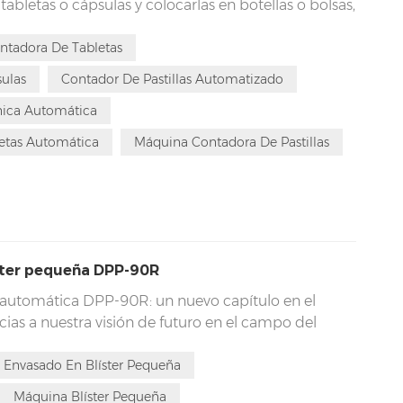
abletas o cápsulas y colocarlas en botellas o bolsas,
cción de 20 a 70 botellas por minuto. Su diseño
lo de conteo de alta potencia, componentes
ntadora De Tabletas
a vibratoria con bloqueo de un botón y plataforma
ulas
Contador De Pastillas Automatizado
cilita su uso y facilita su limpieza y mantenimiento.
nica Automática
etas Automática
Máquina Contadora De Pastillas
ster pequeña DPP-90R
 automática DPP-90R: un nuevo capítulo en el
ias a nuestra visión de futuro en el campo del
enorgullece presentar la máquina blíster
-90R. Nuestro equipo de expertos cuenta con la
Envasado En Blíster Pequeña
desarrollar este producto único. Ya sea en términos
Máquina Blíster Pequeña