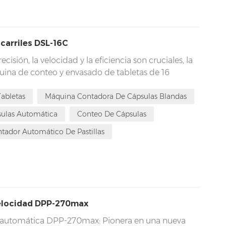
carriles DSL-16C
cisión, la velocidad y la eficiencia son cruciales, la
ina de conteo y envasado de tabletas de 16
incipios. Esta innovadora máquina es apta para una
eños, como tabletas, cápsulas, caramelos, etc., que
abletas
Máquina Contadora De Cápsulas Blandas
rtantes en cualquier entorno de envasado.
ulas Automática
Conteo De Cápsulas
tador Automático De Pastillas
velocidad DPP-270max
e automática DPP-270max: Pionera en una nueva