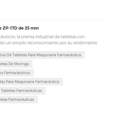
de ZP-17D de 25 mm
uticos, la prensa industrial de tabletas con
ido un amplio reconocimiento por su rendimiento
dor. Diseñada por uno de los diez principales
abletas farmacéuticas de China, la ZP-17D es más
tiva De Tabletas Para Maquinaria Farmacéutica
 nunca.
letas De Moringa
s Farmacéuticos
tas Para Maquinaria Farmacéutica
Tabletas Farmacéuticas
etas Farmacéuticas