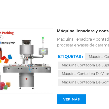
Máquina llenadora y con
Máquina llenadora y contad
procesar envases de caram
desafiante, que requiere te
ETIQUETAS :
muchos cambios en la viscosi
Máquina Co
caramelos de goma. Las div
Máquina Contadora De Su
sea más rico y complejo. Si
Máquina Contadora De Vit
de gomitas de 8 canales DS
juego. El diseño único y el
Máquina Contadora De Gom
única entre otros equipos.
VER MÁS