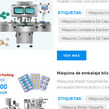
Puede contar con precisión t
con una capacidad de produ
ETIQUETAS :
innovador incluye un módu
Máquina Co
principales modulares, plac
Máquina Contadora De Cáps
vibratoria cerrada, lo que fa
Máquina Contadora Electró
Máquina Contadora De Tabl
VER MÁS
Máquina de embalaje blí
Máquina blíster totalmente
envasado farmacéutico. Grac
envasado farmacéutico, nos 
ETIQUETAS :
totalmente automática DPP
Máquina De 
experiencia necesaria para 
Máquina Blíster Pequeña