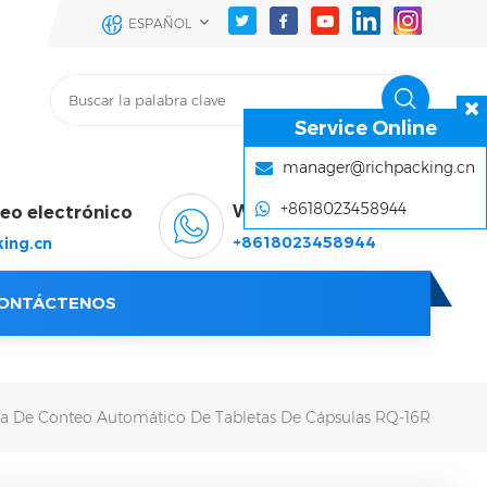
ESPAÑOL
Service Online
manager@richpacking.cn
+8618023458944
WhatsApp & Wechat
reo electrónico
+8618023458944
ing.cn
ONTÁCTENOS
a De Conteo Automático De Tabletas De Cápsulas RQ-16R