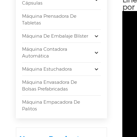
Cápsulas
por
Máquina Prensadora De
Tabletas
Máquina De Embalaje Blíster
Máquina Contadora
Automática
Máquina Estuchadora
Máquina Envasadora De
Bolsas Prefabricadas
Máquina Empacadora De
Palitos