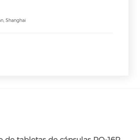
an, Shanghai
 de tabletas de cápsulas RQ-16R