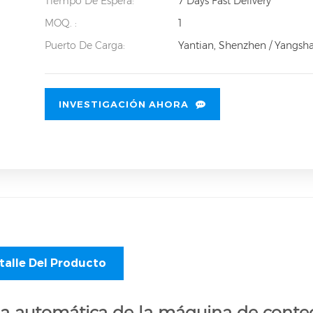
Tiempo De Espera:
7 Days Fast Delivery
MOQ. :
1
Puerto De Carga:
Yantian, Shenzhen / Yangsh
INVESTIGACIÓN AHORA
talle Del Producto
ea automática de la máquina de conteo