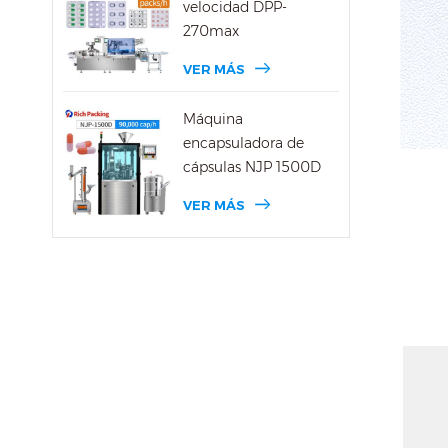
velocidad DPP-
270max
VER MÁS
Máquina
encapsuladora de
cápsulas NJP 1500D
VER MÁS