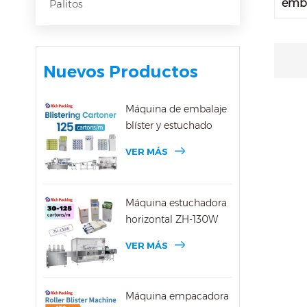
emba
Palitos
de a
los r
prote
Nuevos Productos
a la
cont
de m
Máquina de embalaje
prin
blíster y estuchado
envas
prob
VER MÁS
daño
pres
del 
Máquina estuchadora
extr
horizontal ZH-130W
asin
VER MÁS
adec
alum
píldo
Máquina empacadora
cump