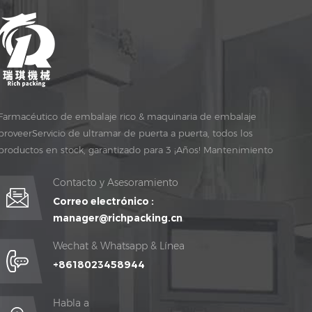
Farmacéutico de embalaje rico & maquinaria de embalaje
proveerServicio de ultramar de puerta a puerta, todos los
productos en stock, garantizado para 3 ¡Años! Mantenimiento
gratuito para vida ¡TIEMPO!
Contacto y Asesoramiento
Correo electrónico :
manager@richpacking.cn
Wechat & Whatsapp & Línea
+8618023458944
Habla a