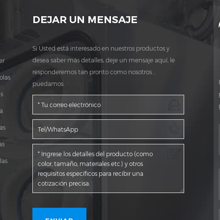
DEJAR UN MENSAJE
Si Usted está interesado en nuestros productos y
desea saber más detalles, deje un mensaje aquí, le
er
responderemos tan pronto como nosotros ..
olas
puedamos.
s
a
as
as
las