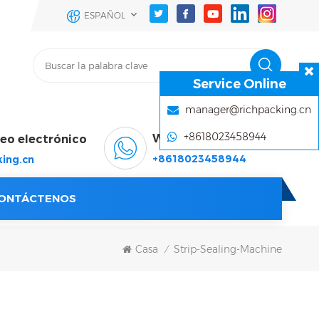
ESPAÑOL
Service Online
manager@richpacking.cn
+8618023458944
WhatsApp & Wechat
reo electrónico
+8618023458944
ing.cn
ONTÁCTENOS
Casa
Strip-Sealing-Machine
/