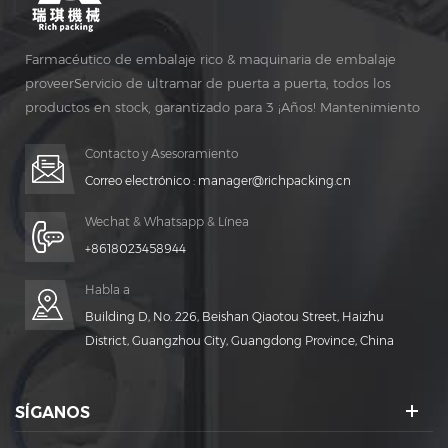
Farmacéutico de embalaje rico & maquinaria de embalaje
proveerServicio de ultramar de puerta a puerta, todos los
productos en stock, garantizado para 3 ¡Años! Mantenimiento
gratuito para vida ¡TIEMPO!
Contacto y Asesoramiento
Correo electrónico :
manager@richpacking.cn
Wechat & Whatsapp & Línea
+8618023458944
Habla a
Building D, No. 226, Beishan Qiaotou Street, Haizhu
District, Guangzhou City, Guangdong Province, China
SÍGANOS