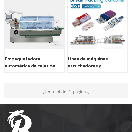
Empaquetadora
Línea de máquinas
automática de cajas de
estuchadoras y
cartón ZH 260W
empacadoras de blíster
Un total de
1
páginas