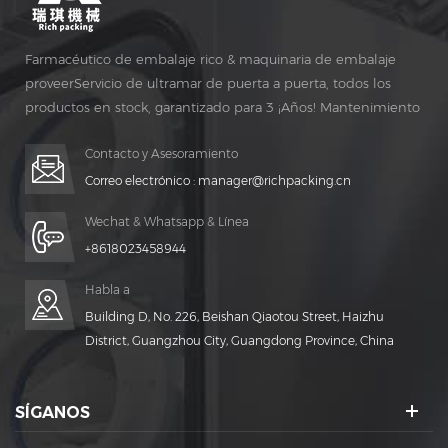
Farmacéutico de embalaje rico & maquinaria de embalaje
proveerServicio de ultramar de puerta a puerta, todos los
productos en stock, garantizado para 3 ¡Años! Mantenimiento
gratuito para vida ¡TIEMPO!
Contacto y Asesoramiento
Correo electrónico :
manager@richpacking.cn
Wechat & Whatsapp & Línea
+8618023458944
Habla a
Building D, No. 226, Beishan Qiaotou Street, Haizhu
District, Guangzhou City, Guangdong Province, China
SÍGANOS