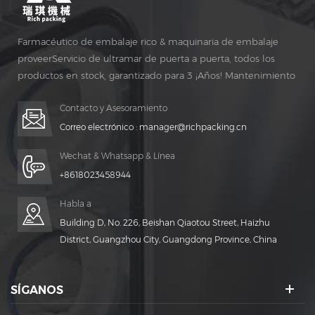
Farmacéutico de embalaje rico & maquinaria de embalaje
proveerServicio de ultramar de puerta a puerta, todos los
productos en stock, garantizado para 3 ¡Años! Mantenimiento
gratuito para vida ¡TIEMPO!
Contacto y Asesoramiento
Correo electrónico :
manager@richpacking.cn
Wechat & Whatsapp & Línea
+8618023458944
Habla a
Building D, No. 226, Beishan Qiaotou Street, Haizhu
District, Guangzhou City, Guangdong Province, China
SÍGANOS