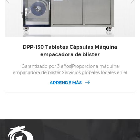
DPP-130 Tabletas Cápsulas Máquina
empacadora de blister
Garantizado por 3 años|Proporciona máquina
empacadora de blíster Servicios globales locales en el
sitio |Máquina empacadora de blíster DPP 130. Repuestos
APRENDE MÁS
y mantenimiento gratuitos de por vida, DPP 130 Servicio
in situ de la máquina empacadora de blíster global. Para
Alu Alu y Alu PVC y multipropósito, envasado automático
de medicamentos y producción de máquinas de
envasado en blíster desde 1993, proporcione el precio de
fábrica.