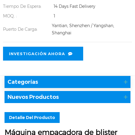
Tiempo De Espera:
14 Days Fast Delivery
MOQ. :
1
Yantian, Shenzhen / Yangshan,
Puerto De Carga:
Shanghai
INVESTIGACIÓN AHORA
Categorías
Nuevos Productos
Detalle Del Producto
Máquina empacadora de blister