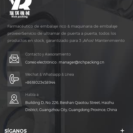
Farmacéutico de embalaje rico & maquinaria de embalaje
proveerServicio de ultramar de puerta a puerta, todos los
productos en stock, garantizado para 3 ¡Años! Mantenimiento
gratuito para vida ¡TIEMPO!
Contacto y Asesoramiento
Correo electrónico :
manager@richpacking.cn
Wechat & Whatsapp & Línea
+8618023458944
Habla a
Building D, No. 226, Beishan Qiaotou Street, Haizhu
District, Guangzhou City, Guangdong Province, China
SÍGANOS