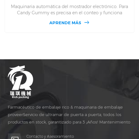
Maquinaria automática del mostrador electrónico. Para
Candy Gummy es precisa en el conteo y funciona
rápidamente y inteligentemente y cumple totalmente las
APRENDE MÁS
reglas estándar de la comida de la CE Grado. Es un
equipo creativo que puede correr. Con precisión y estable
y este modelo de máquina es el producto de séptima
generación en nuestra empresa esta jugando unun papel
significativo en el conteo preciso y enlatado en alta
velocidad.
Farmacéutico de embalaje rico & maquinaria de embalaje
proveerServicio de ultramar de puerta a puerta, todos los
productos en stock, garantizado para 3 ¡Años! Mantenimiento
gratuito para vida ¡TIEMPO!
Contacto y Asesoramiento