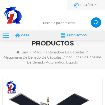
ESPAÑOL
CASA
PRODUCTOS
PRODUCTOS
Casa
Máquina Llenadora De Cápsulas
/
/
Máquinas De Cápsulas
Maquinaria De Llenado De Cápsulas
/
De Llenado Automático Líquido