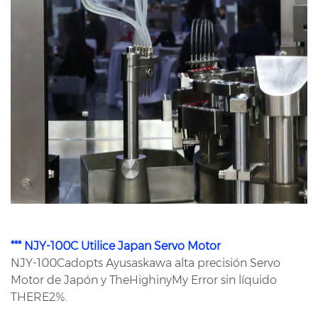
*** NJY-100C Utilice Japan Servo Motor
NJY-100Cadopts Ayusaskawa alta precisión Servo
Motor de Japón y TheHighinyMy Error sin líquido
THERE2%.