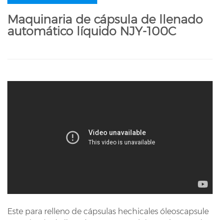
Maquinaria de cápsula de llenado
automático líquido NJY-100C
Este para relleno de cápsulas hechicales óleoscapsule