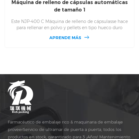
Máquina de relleno de cápsulas automáticas
de tamaño 1
Este NJP-400 C Máquina de relleno de cápsulasse hace
para rellenar en polvo y pellets en tipo hueco duro
Cápsulas. NJP 400 C puede terminar 24100 En una hora,
APRENDE MÁS
cabe al tamaño de las cápsulas en tamaño
000,00,0,1,2,3,4,5 Número de 400 C. 400 C para usarse
en la fábrica de escalas pequeñas de industrias
farmacéuticas y farmacia pequeña subpaquete y también
la escuela de farmacias del personal para hacer cápsulas.
Farmacéutico de embalaje rico & maquinaria de embalaje
proveerServicio de ultramar de puerta a puerta, todos los
productos en stock, garantizado para 3 ¡Años! Mantenimiento