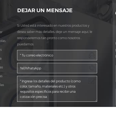
DEJAR UN MENSAJE
Si Usted está interesado en nuestros productos y
desea saber más detalles, deje un mensaje aquí, le
er
responderemos tan pronto como nosotros ..
olas
puedamos.
s
a
as
as
las