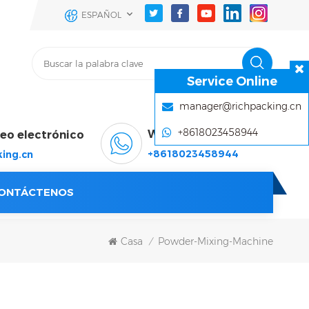
ESPAÑOL
Service Online
manager@richpacking.cn
+8618023458944
WhatsApp & Wechat
reo electrónico
+8618023458944
ing.cn
ONTÁCTENOS
Casa
Powder-Mixing-Machine
/