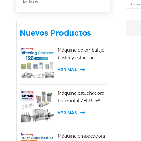
Palitos
de ba
movi
media
Nuevos Productos
resul
unif
Máquina de embalaje
Sin 
blíster y estuchado
incor
VER MÁS
prob
mezcl
Máquina estuchadora
pérdi
horizontal ZH-130W
prop
VER MÁS
cient
a sat
Máquina empacadora
nece