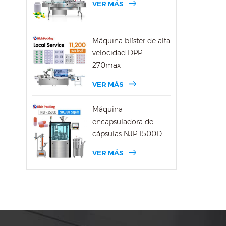
VER MÁS
Máquina blíster de alta
velocidad DPP-
270max
VER MÁS
Máquina
encapsuladora de
cápsulas NJP 1500D
VER MÁS