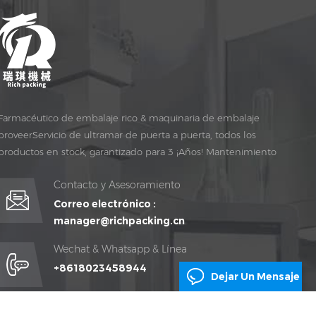
Farmacéutico de embalaje rico & maquinaria de embalaje
proveerServicio de ultramar de puerta a puerta, todos los
productos en stock, garantizado para 3 ¡Años! Mantenimiento
gratuito para vida ¡TIEMPO!
Contacto y Asesoramiento
Correo electrónico :
manager@richpacking.cn
Wechat & Whatsapp & Línea
+8618023458944
Dejar Un Mensaje
Habla a