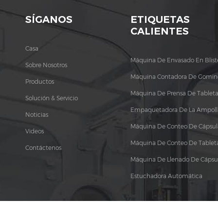
SÍGANOS
ETIQUETAS
CALIENTES
Casa
Máquina De Envasado En Blist
Sobre Nosotros
Máquina Contadora De Gomin
Productos
Máquina De Prensa De Tableta
Solución & Servicio
Empaquetadora De La Ampoll
Noticias
Máquina De Conteo De Cápsul
Videos
Máquina De Conteo De Tablet
Contáctenos
Máquina De Llenado De Cápsu
Estuchadora Automática