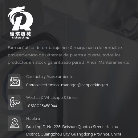
Farmacéutico de embalaje rico & maquinaria de embalaje
proveerServicio de ultramar de puerta a puerta, todos los
productos en stock, garantizado para 3 ¡Años! Mantenimiento
gratuito para vida ¡TIEMPO!
Contacto y Asesoramiento
Correo electrónico :
manager@richpacking.cn
Wechat & Whatsapp & Línea
+8618023458944
Habla a
Building D, No. 226, Beishan Qiaotou Street, Haizhu
District, Guangzhou City, Guangdong Province, China