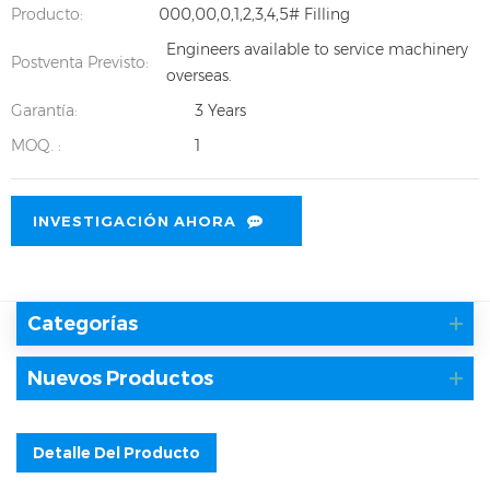
Producto:
000,00,0,1,2,3,4,5# Filling
Engineers available to service machinery
Postventa Previsto:
overseas.
Garantía:
3 Years
MOQ. :
1
INVESTIGACIÓN AHORA
Categorías
Nuevos Productos
Detalle Del Producto