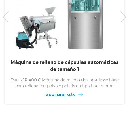
Máquina de relleno de cápsulas automáticas
de tamaño 1
Este NJP-400 C Máquina de relleno de cápsulasse hace
para rellenar en polvo y pellets en tipo hueco duro
Cápsulas. NJP 400 C puede terminar 24100 En una hora,
APRENDE MÁS
cabe al tamaño de las cápsulas en tamaño
000,00,0,1,2,3,4,5 Número de 400 C. 400 C para usarse
en la fábrica de escalas pequeñas de industrias
farmacéuticas y farmacia pequeña subpaquete y también
la escuela de farmacias del personal para hacer cápsulas.