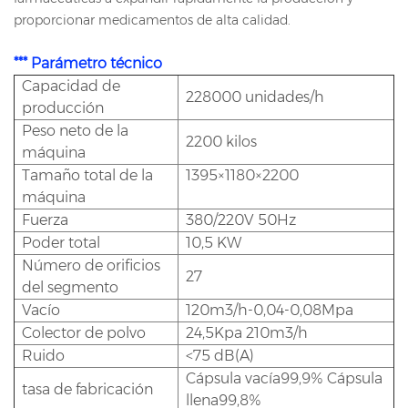
proporcionar medicamentos de alta calidad.
*** Parámetro técnico
Capacidad de
228000 unidades/h
producción
Peso neto de la
2200 kilos
máquina
Tamaño total de la
1395×1180×2200
máquina
Fuerza
380/220V 50Hz
Poder total
10,5 KW
Número de orificios
27
del segmento
Vacío
120m3/h-0,04-0,08Mpa
Colector de polvo
24,5Kpa 210m3/h
Ruido
<75 dB(A)
Cápsula vacía99,9% Cápsula
tasa de fabricación
llena99,8%