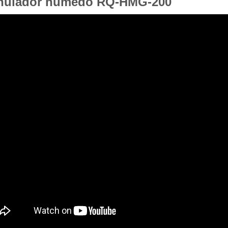
nulador húmedo RQ-HMG-200