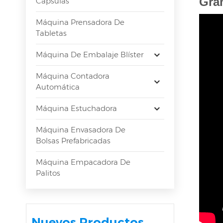
Gra
Cápsulas
Máquina Prensadora De
Tabletas
Máquina De Embalaje Blíster
Máquina Contadora
Automática
Máquina Estuchadora
Máquina Envasadora De
Bolsas Prefabricadas
Máquina Empacadora De
Palitos
Nuevos Productos