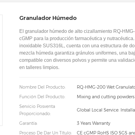
Granulador Húmedo
El granulador húmedo de alto cizallamiento RQ-HMG
cGMP para la producción farmacéutica y nutracéutica
inoxidable SUS316L, cuenta con una estructura de dob
mezcla húmeda garantiza gránulos uniformes, una baja 
compatible con diversos polvos y permite una validac
en talleres limpios.
Nombre Del Producto:
RQ-HMG-200 Wet Granulat
Función Del Producto:
Mixing and cutting powders 
Servicio Posventa
Global Local Service: Insta
Proporcionado:
Garantía:
3 Years Warranty
Proceso De Dar Un Título:
CE cGMP RoHS ISO SGS and