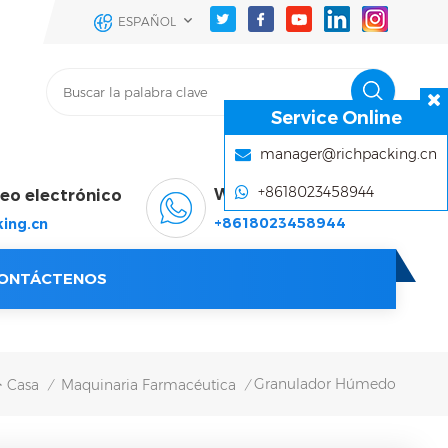
ESPAÑOL
Service Online
manager@richpacking.cn
+8618023458944
WhatsApp & Wechat
reo electrónico
+8618023458944
ing.cn
ONTÁCTENOS
Granulador Húmedo
Casa
Maquinaria Farmacéutica
/
/