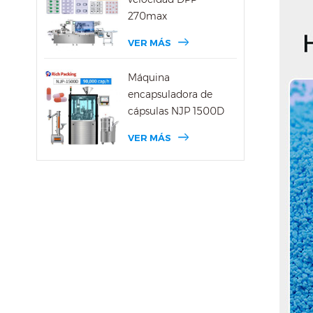
270max
VER MÁS
Máquina
encapsuladora de
cápsulas NJP 1500D
VER MÁS