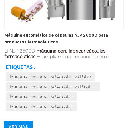
Máquina automática de cápsulas NJP 2600D para
productos farmacéuticos
El NJP 2600D
máquina para fabricar cápsulas
farmacéuticas
Es ampliamente reconocida en el
mercado. Más del 80% de los usuarios están
ETIQUETAS :
satisfechos con su alta eficiencia, precisión y
estabilidad. La máquina llenadora automática de
Máquina Llenadora De Cápsulas De Polvo
cápsulas de polvo, con una capacidad de 156.000
cápsulas por hora, mejora considerablemente la
Máquina Llenadora De Cápsulas De Pastillas
eficiencia de producción, reduce costos y garantiza
una calidad estable del producto. La NJP 2600D
Máquina Llenadora De Cápsulas
ofrece una alta capacidad de producción, una amplia
Máquina Llenadora De Cápsulas
gama de aplicaciones para cápsulas n.° 000 a n.° 5, un
control preciso, un diseño modular y una gran
estabilidad.
VER MÁS