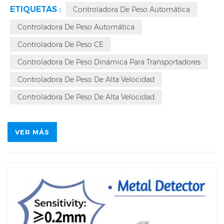
ETIQUETAS :
Controladora De Peso Automática
en la producción industrial. Utilizan sensores de alta
Controladora De Peso Automática
precisión para medir el peso del producto en tiempo real y
rechazar automáticamente los productos de baja calidad,
Controladora De Peso CE
garantizando así la calidad del producto. Con una
Controladora De Peso Dinámica Para Transportadores
precisión de hasta ±0,01 g, nuestra controladora de peso
Controladora De Peso De Alta Velocidad
es ideal para líneas de conteo, encartonado y envasado de
Controladora De Peso De Alta Velocidad
sobres en la fabricación de productos farmacéuticos y
sanitarios.
VER MÁS