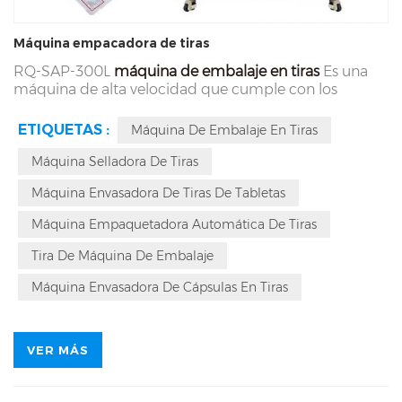
Máquina empacadora de tiras
RQ-SAP-300L
máquina de embalaje en tiras
Es una
máquina de alta velocidad que cumple con los
requisitos básicos de protección contra la luz,
resistencia a la humedad, portabilidad y control de
ETIQUETAS :
Máquina De Embalaje En Tiras
costos en el envasado de medicamentos. La
tecnología principal de esta máquina de envasado en
Máquina Selladora De Tiras
tiras resuelve los problemas de ajuste engorroso, daño
Máquina Envasadora De Tiras De Tabletas
del medicamento por presión, desviación de la
posición del medicamento, sellado suelto y extracción
Máquina Empaquetadora Automática De Tiras
y perforación asincrónicas. La SAP-300L es adecuada
para el envasado de aluminio de tabletas, cápsulas,
Tira De Máquina De Embalaje
píldoras y otros productos, y cumple con las normas
cGMP.
Máquina Envasadora De Cápsulas En Tiras
VER MÁS