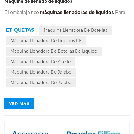
Máquina de llenado de líquidos
El embalaje rico
máquinas llenadoras de líquidos
Para
el llenado de líquidos y pastas de diversas viscosidades,
ETIQUETAS :
Máquina Llenadora De Botellas
ampliamente utilizadas en las industrias farmacéutica,
Máquina Llenadora De Líquidos CE
sanitaria, alimentaria y química. Las máquinas,
controladas por PLC, incorporan componentes como
Máquina Llenadora De Botellas De Líquido
servomotores Siemens, sistemas de bombas de llenado y
Máquina Llenadora De Aceite
cilindros para el llenado automático de botellas y el
Máquina Llenadora De Jarabe
llenado cuantitativo. Con una precisión de embotellado de
Máquina Llenadora De Jarabe
±0,1 ml, la embotelladora de líquidos ofrece una gran
adaptabilidad a diferentes especificaciones de envases y
VER MÁS
tipos de materiales.