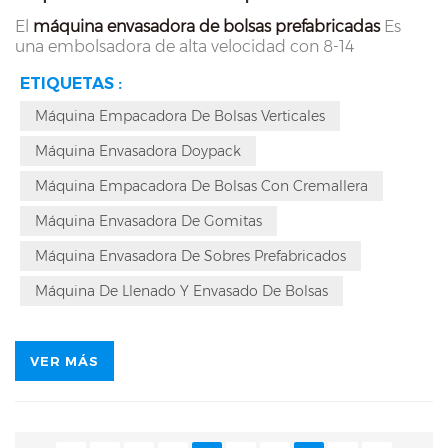
El
máquina envasadora de bolsas prefabricadas
Es
una embolsadora de alta velocidad con 8-14
estaciones de trabajo para envasar gránulos, gomitas,
ETIQUETAS :
productos para la salud y alimentos en bolsas
prefabricadas. La máquina presenta un diseño
Máquina Empacadora De Bolsas Verticales
integrado y utiliza divisores y sistemas de dosificación
alemanes de última generación, lo que garantiza alta
Máquina Envasadora Doypack
precisión y estabilidad. Ofrece funciones totalmente
automatizadas como alimentación de bolsas,
Máquina Empacadora De Bolsas Con Cremallera
codificación, apertura de bolsas, apertura de
Máquina Envasadora De Gomitas
cremalleras, llenado de material, rechazo, purga de
aire (o inyección de nitrógeno para mantener la
Máquina Envasadora De Sobres Prefabricados
frescura), colocación de bolsas, mallado y producto
terminado.
Máquina De Llenado Y Envasado De Bolsas
VER MÁS