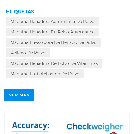
el llenado cuantitativo de materiales en polvo y granulados
ETIQUETAS :
en contenedores con una precisión de llenado de ±0,02 g.
Máquina Llenadora Automática De Polvo
Las máquinas embotelladoras de polvos son adecuadas
Máquina Llenadora De Polvo Automática
para una variedad de materiales, incluyendo polvos
Máquina Envasadora De Llenado De Polvo
comunes, polvos pegajosos con baja fluidez, polvos
Relleno De Polvo
higroscópicos y gránulos altamente solubles, como polvos
Máquina Llenadora De Polvo De Vitaminas
farmacéuticos, proteínas en polvo, vitaminas en polvo y
leche en polvo.
Máquina Embotelladora De Polvo
VER MÁS