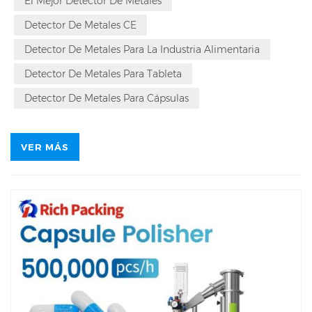
El Mejor Detector De Metales
hierro, acero inoxidable y metales no ferrosos. Es
adecuado para productos como tabletas, cápsulas y
Detector De Metales CE
caramelos, y se puede conectar a prensas rotativas de
Detector De Metales Para La Industria Alimentaria
tabletas, encapsuladoras y líneas de envasado de
Detector De Metales Para Tableta
tabletas, con una velocidad de hasta 500.000
Detector De Metales Para Cápsulas
unidades/min.
VER MÁS