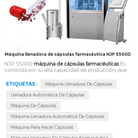
Máquina llenadora de cápsulas farmacéutica NJP 5500D
NJP 5500D
máquina de cápsulas farmacéuticas
Es
conocida por su alta capacidad de producción, que
permite llenar hasta 330.000 cápsulas por hora. Su
amplio rango de aplicación abarca todo tipo de
ETIQUETAS :
Máquina Llenadora De Cápsulas
cápsulas, desde el tamaño 000 hasta el 5. Su molde
de llenado de cápsulas adopta un diseño modular de
Llenadora Automática De Cápsulas
conexión rápida, que no solo facilita su uso, sino que
Máquina De Cápsulas
también controla con precisión la dosis con un error
inferior a 15 mg, ofreciendo a los usuarios una solución
Máquina Llenadora Automática De Cápsulas
de producción fiable.
Máquina Para Hacer Cápsulas
Máquina Llenadora De Cápsulas Farmacéutica