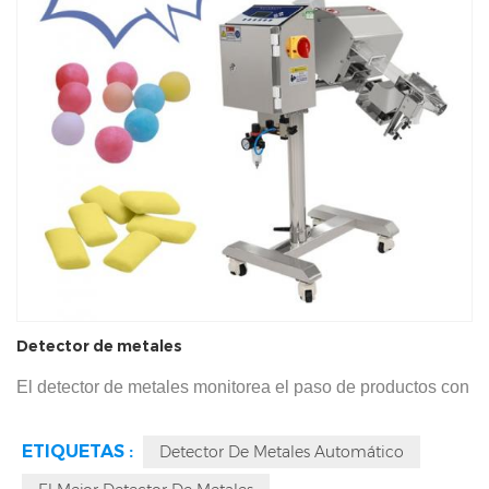
Detector de metales
El detector de metales monitorea el paso de productos con
cuerpos extraños metálicos y activa el rechazo automático.
ETIQUETAS :
Detector De Metales Automático
Puede detectar metales diminutos (0,2-0,4 mm) como