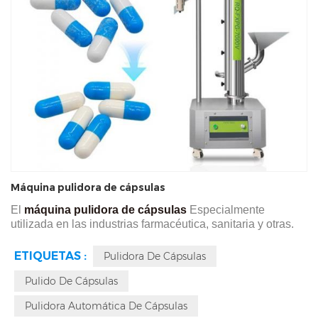
Máquina pulidora de cápsulas
El
máquina pulidora de cápsulas
Especialmente
utilizada en las industrias farmacéutica, sanitaria y otras.
La pulidora de cápsulas FXPG 7000V se utiliza
principalmente para el pulido de la superficie de las
ETIQUETAS :
Pulidora De Cápsulas
cápsulas, lo que incluye la eliminación de polvo y
residuos, la mejora de su suavidad y la eliminación de
Pulido De Cápsulas
productos defectuosos, como cápsulas vacías o rotas. Esta
Pulidora Automática De Cápsulas
pulidora de cápsulas es un equipo auxiliar para las