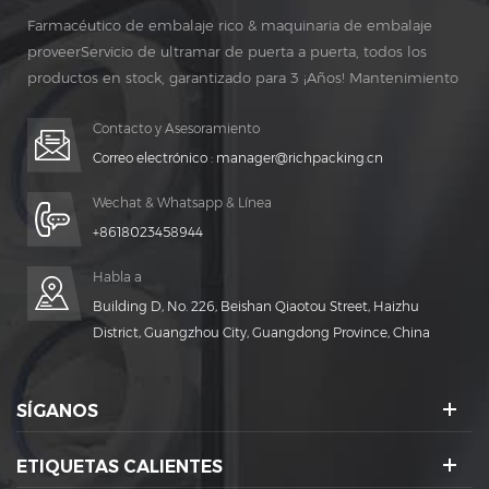
Farmacéutico de embalaje rico & maquinaria de embalaje
proveerServicio de ultramar de puerta a puerta, todos los
productos en stock, garantizado para 3 ¡Años! Mantenimiento
gratuito para vida ¡TIEMPO!
Contacto y Asesoramiento
Correo electrónico :
manager@richpacking.cn
Wechat & Whatsapp & Línea
+8618023458944
Habla a
Building D, No. 226, Beishan Qiaotou Street, Haizhu
District, Guangzhou City, Guangdong Province, China
SÍGANOS
ETIQUETAS CALIENTES